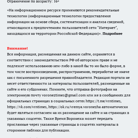
Ограничение по возрасту: 16+
«На информационном ресурсе применяются рекомендательные
технологии (информационные технологии предоставления
информации на основе сбора, систематизации и анализа сведений,
относящихся к предпочтениям пользователей сети "Интернет",
находящихся на территории Российской Федерации)».
Подробнее
Внимание!
Вся информация, размещенная на данном сайте, охраняется в
соответствии с законодательством РФ об авторском праве и не
подлежит использованию кем-либо в какой бы то ни было форме, в
том числе воспроизведению, распространению, переработке не иначе
как с письменного разрешения правообладателя. Редакция портала не
несет ответственности за материалы пользователей, размещенные на
сайте и его субдоменах. Помните, что отправка фотографии на
электронную почту voroneztimes@gmail.com или же в сообщениях для
официальных страницах в социальных сетях
https://t.me/vrntimes
,
https://vk.com/vrntimes
,
https://ok.ru/vremya.voronezha
автоматически
будет являться согласием на их размещение на сайте и на страницах в
указанных соцсетях. Также Время Воронежа может передать
присланные через указанные страницы в соцсетях материалы в
сторонние паблики для публикации.