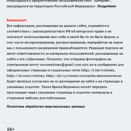
относящихся к предпочтениям пользователей сети "Интернет",
находящихся на территории Российской Федерации)».
Подробнее
Внимание!
Вся информация, размещенная на данном сайте, охраняется в
соответствии с законодательством РФ об авторском праве и не
подлежит использованию кем-либо в какой бы то ни было форме, в
том числе воспроизведению, распространению, переработке не иначе
как с письменного разрешения правообладателя. Редакция портала не
несет ответственности за материалы пользователей, размещенные на
сайте и его субдоменах. Помните, что отправка фотографии на
электронную почту voroneztimes@gmail.com или же в сообщениях для
официальных страницах в социальных сетях
https://t.me/vrntimes
,
https://vk.com/vrntimes
,
https://ok.ru/vremya.voronezha
автоматически
будет являться согласием на их размещение на сайте и на страницах в
указанных соцсетях. Также Время Воронежа может передать
присланные через указанные страницы в соцсетях материалы в
сторонние паблики для публикации.
Политика обработки персональных данных
16+