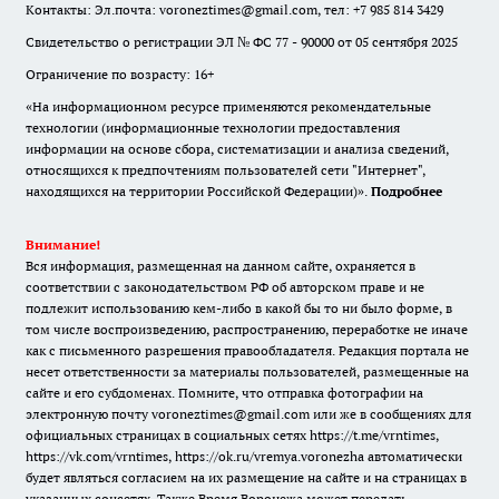
Контакты: Эл.почта: voroneztimes@gmail.com, тел: +7 985 814 3429
Свидетельство о регистрации ЭЛ № ФС 77 - 90000 от 05 сентября 2025
Ограничение по возрасту: 16+
«На информационном ресурсе применяются рекомендательные
технологии (информационные технологии предоставления
информации на основе сбора, систематизации и анализа сведений,
относящихся к предпочтениям пользователей сети "Интернет",
находящихся на территории Российской Федерации)».
Подробнее
Внимание!
Вся информация, размещенная на данном сайте, охраняется в
соответствии с законодательством РФ об авторском праве и не
подлежит использованию кем-либо в какой бы то ни было форме, в
том числе воспроизведению, распространению, переработке не иначе
как с письменного разрешения правообладателя. Редакция портала не
несет ответственности за материалы пользователей, размещенные на
сайте и его субдоменах. Помните, что отправка фотографии на
электронную почту voroneztimes@gmail.com или же в сообщениях для
официальных страницах в социальных сетях
https://t.me/vrntimes
,
https://vk.com/vrntimes
,
https://ok.ru/vremya.voronezha
автоматически
будет являться согласием на их размещение на сайте и на страницах в
указанных соцсетях. Также Время Воронежа может передать