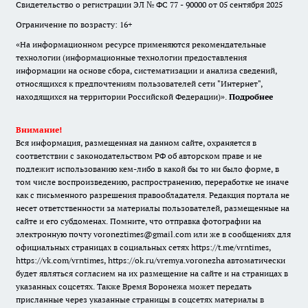
Свидетельство о регистрации ЭЛ № ФС 77 - 90000 от 05 сентября 2025
Ограничение по возрасту: 16+
«На информационном ресурсе применяются рекомендательные
технологии (информационные технологии предоставления
информации на основе сбора, систематизации и анализа сведений,
относящихся к предпочтениям пользователей сети "Интернет",
находящихся на территории Российской Федерации)».
Подробнее
Внимание!
Вся информация, размещенная на данном сайте, охраняется в
соответствии с законодательством РФ об авторском праве и не
подлежит использованию кем-либо в какой бы то ни было форме, в
том числе воспроизведению, распространению, переработке не иначе
как с письменного разрешения правообладателя. Редакция портала не
несет ответственности за материалы пользователей, размещенные на
сайте и его субдоменах. Помните, что отправка фотографии на
электронную почту voroneztimes@gmail.com или же в сообщениях для
официальных страницах в социальных сетях
https://t.me/vrntimes
,
https://vk.com/vrntimes
,
https://ok.ru/vremya.voronezha
автоматически
будет являться согласием на их размещение на сайте и на страницах в
указанных соцсетях. Также Время Воронежа может передать
присланные через указанные страницы в соцсетях материалы в