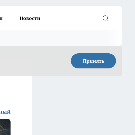
п
Новости
Принять
дный