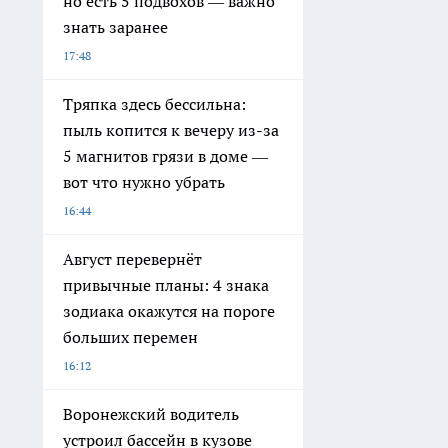
но есть 5 подвохов — важно
знать заранее
17:48
Тряпка здесь бессильна:
пыль копится к вечеру из-за
5 магнитов грязи в доме —
вот что нужно убрать
16:44
Август перевернёт
привычные планы: 4 знака
зодиака окажутся на пороге
больших перемен
16:12
Воронежский водитель
устроил бассейн в кузове