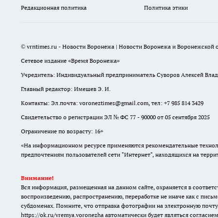
Редакционная политика
Политика этики
© vrntimes.ru - Новости Воронежа | Новости Воронежа и Воронежской о
Сетевое издание «Время Воронежа»
Учредитель: Индивидуальный предприниматель Суворов Алексей Вла
Главный редактор: Имешев Э. И.
Контакты: Эл.почта: voroneztimes@gmail.com, тел: +7 985 814 3429
Свидетельство о регистрации ЭЛ № ФС 77 - 90000 от 05 сентября 2025
Ограничение по возрасту: 16+
«На информационном ресурсе применяются рекомендательные техноло
предпочтениям пользователей сети "Интернет", находящихся на терр
Внимание!
Вся информация, размещенная на данном сайте, охраняется в соответс
воспроизведению, распространению, переработке не иначе как с письм
субдоменах. Помните, что отправка фотографии на электронную почту
https://ok.ru/vremya.voronezha
автоматически будет являться согласием