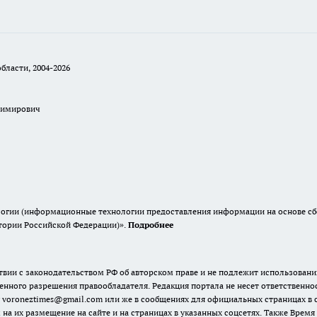
бласти, 2004-2026
димирович
гии (информационные технологии предоставления информации на основе сбор
итории Российской Федерации)».
Подробнее
твии с законодательством РФ об авторском праве и не подлежит использовани
енного разрешения правообладателя. Редакция портала не несет ответственно
 voroneztimes@gmail.com или же в сообщениях для официальных страницах в
 на их размещение на сайте и на страницах в указанных соцсетях. Также Вре