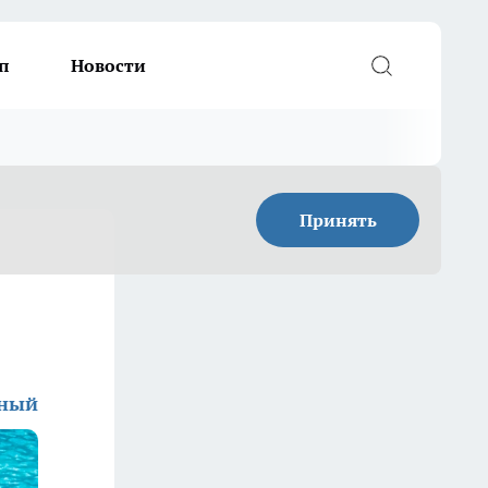
п
Новости
Принять
дный