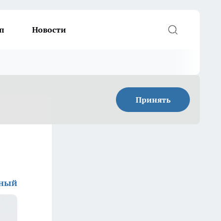
п
Новости
Принять
дный