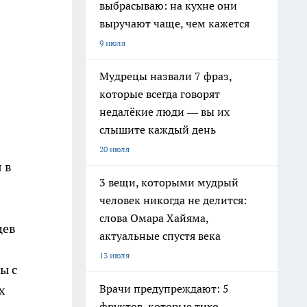
выбрасываю: на кухне они
выручают чаще, чем кажется
9 июля
Мудрецы назвали 7 фраз,
которые всегда говорят
недалёкие люди — вы их
слышите каждый день
20 июля
 в
3 вещи, которыми мудрый
человек никогда не делится:
слова Омара Хайяма,
цев
актуальные спустя века
13 июля
ы с
Врачи предупреждают: 5
х
фруктов, которые тихо