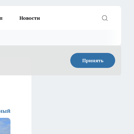
п
Новости
Принять
дный