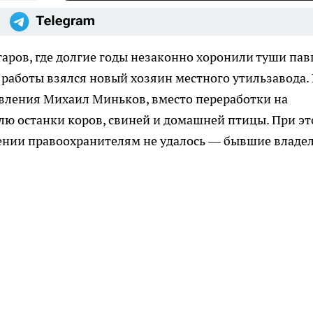
аров, где долгие годы незаконно хоронили туши па
 работы взялся новый хозяин местного утильзавода.
авления Михаил Миньков, вместо переработки на
лю останки коров, свиней и домашней птицы. При э
ении правоохранителям не удалось — бывшие владе