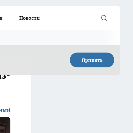
п
Новости
Принять
з-
дный