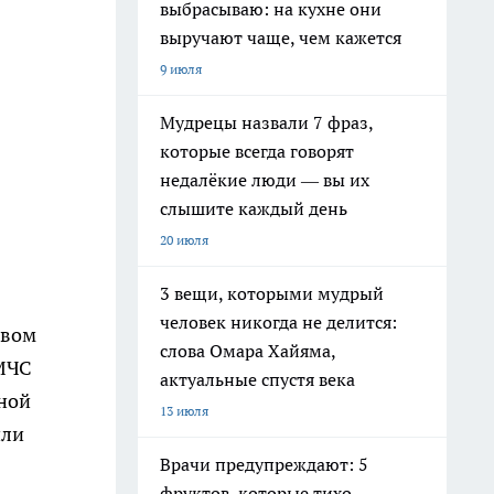
выбрасываю: на кухне они
выручают чаще, чем кажется
9 июля
Мудрецы назвали 7 фраз,
которые всегда говорят
недалёкие люди — вы их
слышите каждый день
20 июля
3 вещи, которыми мудрый
человек никогда не делится:
ивом
слова Омара Хайяма,
 МЧС
актуальные спустя века
тной
13 июля
или
Врачи предупреждают: 5
фруктов, которые тихо