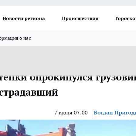
Новости региона
Происшествия
Гороско
рмация о нас
стенки опрокинулся грузови
острадавший
7 июня 07:00
Богдан Приго