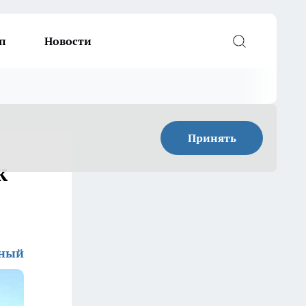
п
Новости
Принять
к
дный