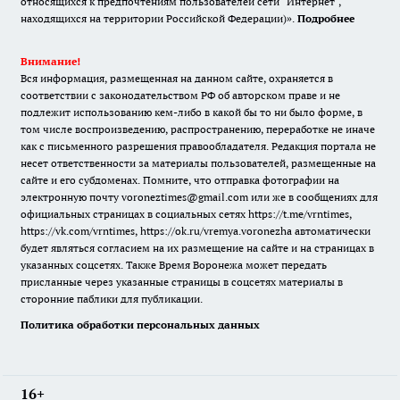
относящихся к предпочтениям пользователей сети "Интернет",
находящихся на территории Российской Федерации)».
Подробнее
Внимание!
Вся информация, размещенная на данном сайте, охраняется в
соответствии с законодательством РФ об авторском праве и не
подлежит использованию кем-либо в какой бы то ни было форме, в
том числе воспроизведению, распространению, переработке не иначе
как с письменного разрешения правообладателя. Редакция портала не
несет ответственности за материалы пользователей, размещенные на
сайте и его субдоменах. Помните, что отправка фотографии на
электронную почту voroneztimes@gmail.com или же в сообщениях для
официальных страницах в социальных сетях
https://t.me/vrntimes
,
https://vk.com/vrntimes
,
https://ok.ru/vremya.voronezha
автоматически
будет являться согласием на их размещение на сайте и на страницах в
указанных соцсетях. Также Время Воронежа может передать
присланные через указанные страницы в соцсетях материалы в
сторонние паблики для публикации.
Политика обработки персональных данных
16+