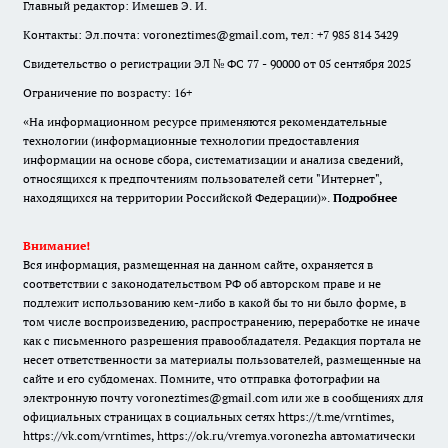
Главный редактор: Имешев Э. И.
Контакты: Эл.почта: voroneztimes@gmail.com, тел: +7 985 814 3429
Свидетельство о регистрации ЭЛ № ФС 77 - 90000 от 05 сентября 2025
Ограничение по возрасту: 16+
«На информационном ресурсе применяются рекомендательные
технологии (информационные технологии предоставления
информации на основе сбора, систематизации и анализа сведений,
относящихся к предпочтениям пользователей сети "Интернет",
находящихся на территории Российской Федерации)».
Подробнее
Внимание!
Вся информация, размещенная на данном сайте, охраняется в
соответствии с законодательством РФ об авторском праве и не
подлежит использованию кем-либо в какой бы то ни было форме, в
том числе воспроизведению, распространению, переработке не иначе
как с письменного разрешения правообладателя. Редакция портала не
несет ответственности за материалы пользователей, размещенные на
сайте и его субдоменах. Помните, что отправка фотографии на
электронную почту voroneztimes@gmail.com или же в сообщениях для
официальных страницах в социальных сетях
https://t.me/vrntimes
,
https://vk.com/vrntimes
,
https://ok.ru/vremya.voronezha
автоматически