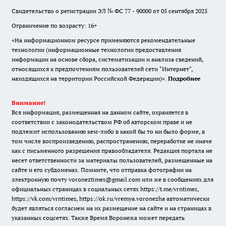
Свидетельство о регистрации ЭЛ № ФС 77 - 90000 от 05 сентября 2025
Ограничение по возрасту: 16+
«На информационном ресурсе применяются рекомендательные
технологии (информационные технологии предоставления
информации на основе сбора, систематизации и анализа сведений,
относящихся к предпочтениям пользователей сети "Интернет",
находящихся на территории Российской Федерации)».
Подробнее
Внимание!
Вся информация, размещенная на данном сайте, охраняется в
соответствии с законодательством РФ об авторском праве и не
подлежит использованию кем-либо в какой бы то ни было форме, в
том числе воспроизведению, распространению, переработке не иначе
как с письменного разрешения правообладателя. Редакция портала не
несет ответственности за материалы пользователей, размещенные на
сайте и его субдоменах. Помните, что отправка фотографии на
электронную почту voroneztimes@gmail.com или же в сообщениях для
официальных страницах в социальных сетях
https://t.me/vrntimes
,
https://vk.com/vrntimes
,
https://ok.ru/vremya.voronezha
автоматически
будет являться согласием на их размещение на сайте и на страницах в
указанных соцсетях. Также Время Воронежа может передать