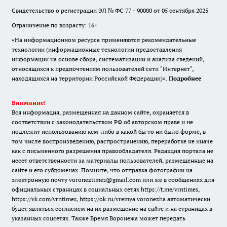
Свидетельство о регистрации ЭЛ № ФС 77 - 90000 от 05 сентября 2025
Ограничение по возрасту: 16+
«На информационном ресурсе применяются рекомендательные
технологии (информационные технологии предоставления
информации на основе сбора, систематизации и анализа сведений,
относящихся к предпочтениям пользователей сети "Интернет",
находящихся на территории Российской Федерации)».
Подробнее
Внимание!
Вся информация, размещенная на данном сайте, охраняется в
соответствии с законодательством РФ об авторском праве и не
подлежит использованию кем-либо в какой бы то ни было форме, в
том числе воспроизведению, распространению, переработке не иначе
как с письменного разрешения правообладателя. Редакция портала не
несет ответственности за материалы пользователей, размещенные на
сайте и его субдоменах. Помните, что отправка фотографии на
электронную почту voroneztimes@gmail.com или же в сообщениях для
официальных страницах в социальных сетях
https://t.me/vrntimes
,
https://vk.com/vrntimes
,
https://ok.ru/vremya.voronezha
автоматически
будет являться согласием на их размещение на сайте и на страницах в
указанных соцсетях. Также Время Воронежа может передать