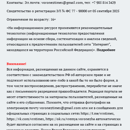
Контакты: Эл.почта: voroneztimes@gmail.com, тел: +7 985 814 3429
Свидетельство о регистрации ЭЛ № ФС 77 - 90000 от 05 сентября 2025
Ограничение по возрасту: 16+
«На информационном ресурсе применяются рекомендательные
технологии (информационные технологии предоставления
информации на основе сбора, систематизации и анализа сведений,
относящихся к предпочтениям пользователей сети "Интернет",
находящихся на территории Российской Федерации)».
Подробнее
Внимание!
Вся информация, размещенная на данном сайте, охраняется в
соответствии с законодательством РФ об авторском праве и не
подлежит использованию кем-либо в какой бы то ни было форме, в
том числе воспроизведению, распространению, переработке не иначе
как с письменного разрешения правообладателя. Редакция портала не
несет ответственности за материалы пользователей, размещенные на
сайте и его субдоменах. Помните, что отправка фотографии на
электронную почту voroneztimes@gmail.com или же в сообщениях для
официальных страницах в социальных сетях
https://t.me/vrntimes
,
https://vk.com/vrntimes
,
https://ok.ru/vremya.voronezha
автоматически
будет являться согласием на их размещение на сайте и на страницах в
указанных соцсетях. Также Время Воронежа может передать