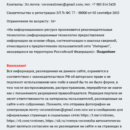
Контакты: Эл.почта: voroneztimes@gmail.com, тел: +7 985 814 3429
Свидетельство о регистрации ЭЛ № ФС 77 - 90000 от 05 сентября 2025
Ограничение по возрасту: 16+
«На информационном ресурсе применяются рекомендательные
технологии (информационные технологии предоставления
информации на основе сбора, систематизации и анализа сведений,
относящихся к предпочтениям пользователей сети "Интернет",
находящихся на территории Российской Федерации)».
Подробнее
Внимание!
Вся информация, размещенная на данном сайте, охраняется в
соответствии с законодательством РФ об авторском праве и не
подлежит использованию кем-либо в какой бы то ни было форме, в
том числе воспроизведению, распространению, переработке не иначе
как с письменного разрешения правообладателя. Редакция портала не
несет ответственности за материалы пользователей, размещенные на
сайте и его субдоменах. Помните, что отправка фотографии на
электронную почту voroneztimes@gmail.com или же в сообщениях для
официальных страницах в социальных сетях
https://t.me/vrntimes
,
https://vk.com/vrntimes
,
https://ok.ru/vremya.voronezha
автоматически
будет являться согласием на их размещение на сайте и на страницах в