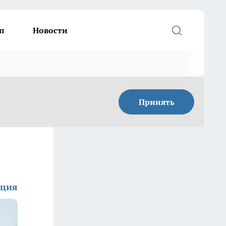
п
Новости
Принять
кция