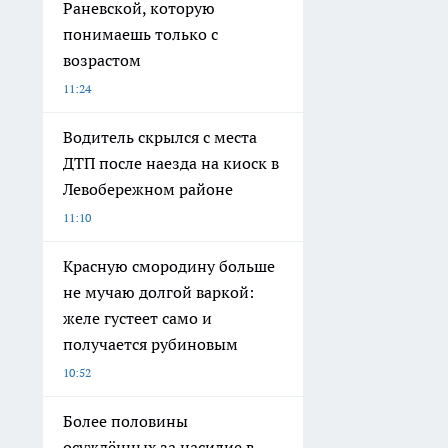
Раневской, которую
понимаешь только с
возрастом
11:24
Водитель скрылся с места
ДТП после наезда на киоск в
Левобережном районе
11:10
Красную смородину больше
не мучаю долгой варкой:
желе густеет само и
получается рубиновым
10:52
Более половины
осуждённых за насилие в