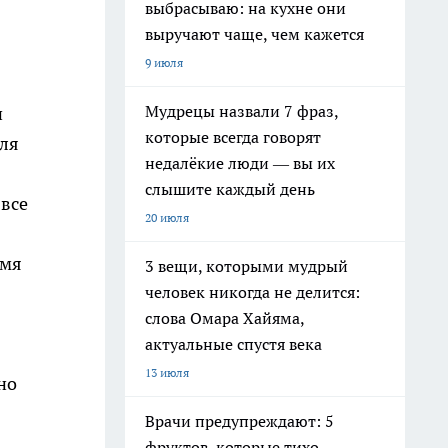
выбрасываю: на кухне они
выручают чаще, чем кажется
9 июля
Мудрецы назвали 7 фраз,
и
которые всегда говорят
для
недалёкие люди — вы их
слышите каждый день
 все
20 июля
мя
3 вещи, которыми мудрый
человек никогда не делится:
слова Омара Хайяма,
актуальные спустя века
13 июля
но
Врачи предупреждают: 5
фруктов, которые тихо