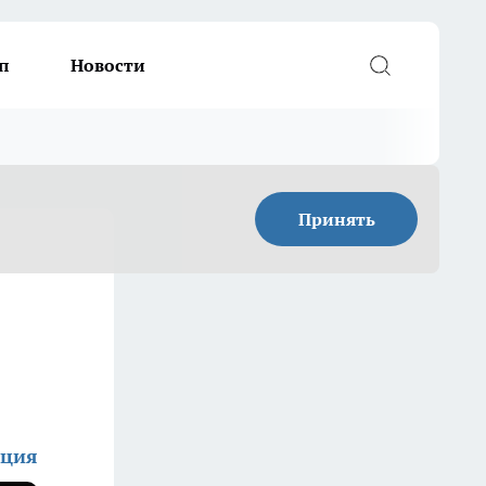
п
Новости
Принять
кция