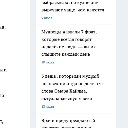
выбрасываю: на кухне они
выручают чаще, чем кажется
9 июля
а,
Мудрецы назвали 7 фраз,
которые всегда говорят
недалёкие люди — вы их
слышите каждый день
20 июля
али
3 вещи, которыми мудрый
человек никогда не делится:
слова Омара Хайяма,
ла
актуальные спустя века
13 июля
Врачи предупреждают: 5
я,
фруктов, которые тихо