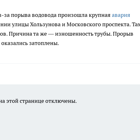
з-за
порыва водовода произошла крупная
авария
чении улицы Хользунова и Московского проспекта. Та
ов. Причина та же — изношенность трубы. Прорыв
е оказались затоплены.
а этой странице отключены.