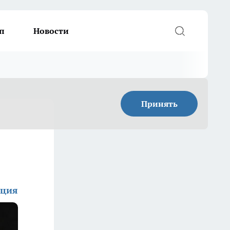
п
Новости
Принять
кция