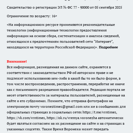
Свидетельство о регистрации ЭЛ № ФС 77 - 90000 от 05 сентября 2025
Ограничение по возрасту: 16+
«На информационном ресурсе применяются рекомендательные
технологии (информационные технологии предоставления
информации на основе сбора, систематизации и анализа сведений,
относящихся к предпочтениям пользователей сети "Интернет",
находящихся на территории Российской Федерации)».
Подробнее
Внимание!
Вся информация, размещенная на данном сайте, охраняется в
соответствии с законодательством РФ об авторском праве и не
подлежит использованию кем-либо в какой бы то ни было форме, в
том числе воспроизведению, распространению, переработке не иначе
как с письменного разрешения правообладателя. Редакция портала не
несет ответственности за материалы пользователей, размещенные на
сайте и его субдоменах. Помните, что отправка фотографии на
электронную почту voroneztimes@gmail.com или же в сообщениях для
официальных страницах в социальных сетях
https://t.me/vrntimes
,
https://vk.com/vrntimes
,
https://ok.ru/vremya.voronezha
автоматически
будет являться согласием на их размещение на сайте и на страницах в
указанных соцсетях. Также Время Воронежа может передать