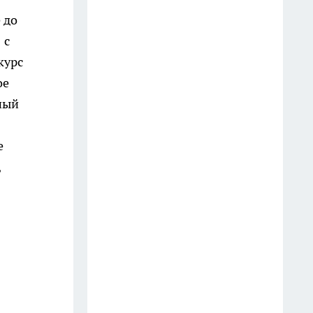
телефон? Юристы объяснили,
 до
как правильно реагировать
 с
водителю
курс
18 июля
ое
Оказывается, хозяйственное
ный
мыло умеет гораздо больше: 10
бытовых секретов опытных
е
хозяек
,
11 июля
Две ложки в таз — и жёлтый
налёт с ванны сходит без
скребка: теперь чищу только
так
16 июля