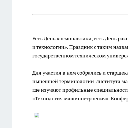
Есть День космонавтики, есть День рак
и технологии». Праздник с таким назв
государственном техническом универс
Для участия в нем собрались и старшек
нынешней терминологии Института маш
где изучают профильные специальности
«Технология машиностроения». Конфер