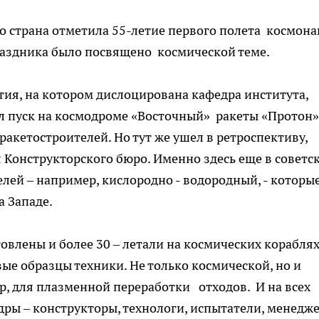
о страна отметила 55-летие первого полета космона
аздника было посвящено космической теме.
ия, на котором дислоцирована кафедра института,
л пуск на космодроме «Восточный» ракеты «Протон»
акетостроителей. Но тут же ушел в ретроспективу,
Конструкторского бюро. Именно здесь еще в советс
лей – например, кислородно - водородный, - которые
 Западе.
товлены и более 30 – летали на космических кораблях
ые образцы техники. Не только космической, но и
р, для плазменной переработки отходов. И на всех
ры – конструкторы, технологи, испытатели, менедж