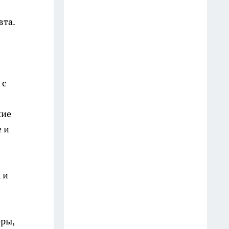
неделями
вта.
19 июля
Перестала стирать шторы
каждый сезон: теперь освежаю
их за 10 минут прямо на
 с
карнизе
13 июля
кие
 и
Погода "слетит с катушек" в
июле: суперциклон,
аномальные ливни, смерчи,
жара и снег — новый прогноз
 и
по регионам
13 июля
еры,
Не ешьте каши на завтрак: врач