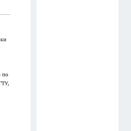
выбрасываю: на кухне они
выручают чаще, чем кажется
9 июля
Мудрецы назвали 7 фраз,
ики
которые всегда говорят
недалёкие люди — вы их
слышите каждый день
20 июля
– по
3 вещи, которыми мудрый
ГТУ,
человек никогда не делится:
слова Омара Хайяма,
актуальные спустя века
13 июля
Врачи предупреждают: 5
фруктов, которые тихо