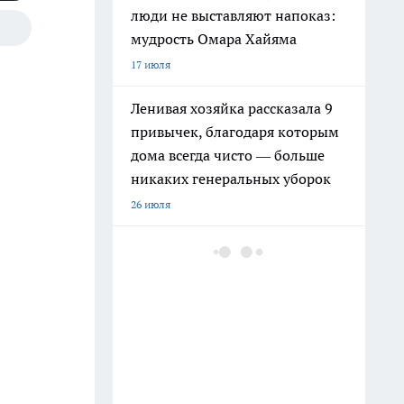
люди не выставляют напоказ:
мудрость Омара Хайяма
17 июля
Ленивая хозяйка рассказала 9
привычек, благодаря которым
дома всегда чисто — больше
никаких генеральных уборок
26 июля
Почему сил нет даже после
отдыха: Борис Пастернак
ответил на этот вопрос очень
точно
20 июля
Крышки от бутылок больше не