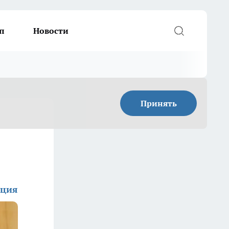
п
Новости
Принять
кция