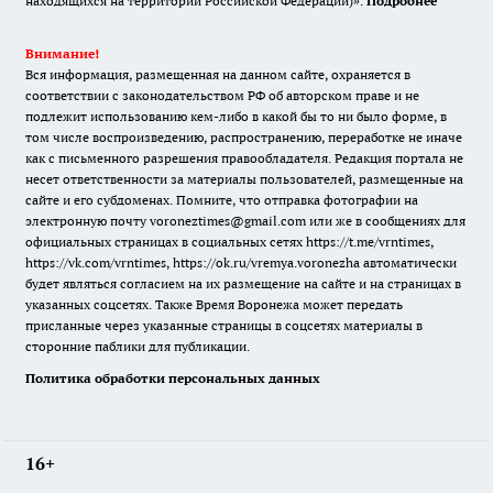
находящихся на территории Российской Федерации)».
Подробнее
Внимание!
Вся информация, размещенная на данном сайте, охраняется в
соответствии с законодательством РФ об авторском праве и не
подлежит использованию кем-либо в какой бы то ни было форме, в
том числе воспроизведению, распространению, переработке не иначе
как с письменного разрешения правообладателя. Редакция портала не
несет ответственности за материалы пользователей, размещенные на
сайте и его субдоменах. Помните, что отправка фотографии на
электронную почту voroneztimes@gmail.com или же в сообщениях для
официальных страницах в социальных сетях
https://t.me/vrntimes
,
https://vk.com/vrntimes
,
https://ok.ru/vremya.voronezha
автоматически
будет являться согласием на их размещение на сайте и на страницах в
указанных соцсетях. Также Время Воронежа может передать
присланные через указанные страницы в соцсетях материалы в
сторонние паблики для публикации.
Политика обработки персональных данных
16+