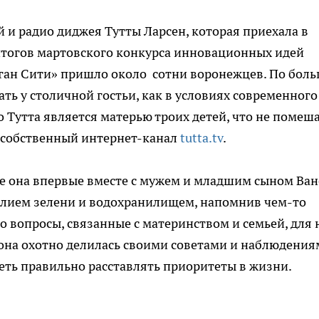
 и радио диджея Тутты Ларсен, которая приехала в
итогов мартовского конкурса инновационных идей
аган Сити» пришло около сотни воронежцев. По бол
ать у столичной гостьи, как в условиях современного
о Тутта является матерью троих детей, что не помеш
ь собственный интернет-канал
tutta.tv
.
еже она впервые вместе с мужем и младшим сыном Ван
билием зелени и водохранилищем, напомнив чем-то
то вопросы, связанные с материнством и семьей, для 
у она охотно делилась своими советами и наблюдения
меть правильно расставлять приоритеты в жизни.