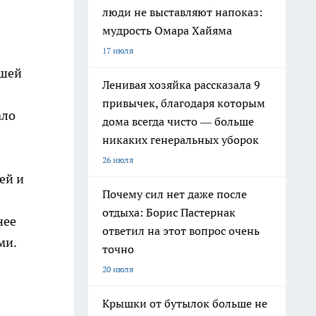
люди не выставляют напоказ:
мудрость Омара Хайяма
17 июля
ьшей
Ленивая хозяйка рассказала 9
привычек, благодаря которым
ало
дома всегда чисто — больше
никаких генеральных уборок
26 июля
ей и
Почему сил нет даже после
отдыха: Борис Пастернак
нее
ответил на этот вопрос очень
ми.
точно
20 июля
Крышки от бутылок больше не