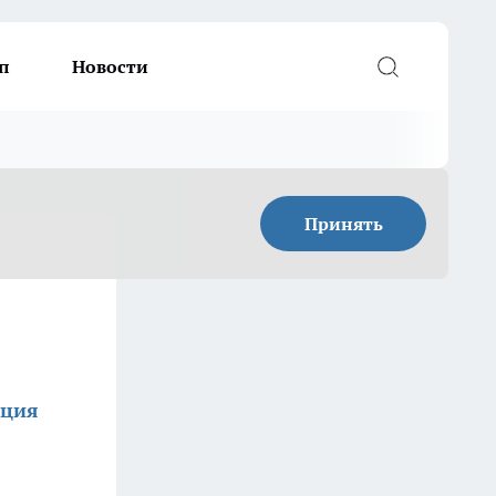
п
Новости
Принять
кция