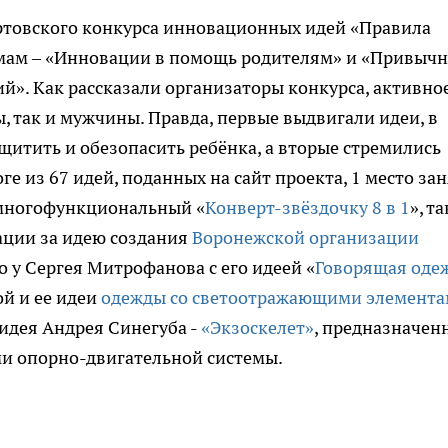
артовского конкурса инновационных идей «Правила
емам – «Инновации в помощь родителям» и «Привыч
й». Как рассказали организаторы конкурса, активно
, так и мужчины. Правда, первые выдвигали идеи, в
щитить и обезопасить ребёнка, а вторые стремились
е из 67 идей, поданных на сайт проекта, 1 место за
 многофункциональный «
Конверт-звёздочку 8 в 1
», т
ации за идею создания
Воронежской организации
то у Сергея Митрофанова с его идеей «
Говорящая оде
ой и ее идеи
одежды со светоотражающими элемент
идея Андрея Синегуба -
«Экзоскелет»
, предназначен
и опорно-двигательной системы.