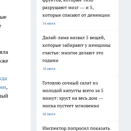
разрушают мозг — и 5,
которые спасают от деменции
ные
14 июля
е
Далай-лама назвал 5 вещей,
которые забирают у женщины
няла
счастье: многие делают это
акже
годами
10 июля
жда
Готовлю сочный салат из
ами
,
молодой капусты всего за 5
ный
минут: хруст на весь дом —
миска пустеет мгновенно
28 июля
Инспектор попросил показать