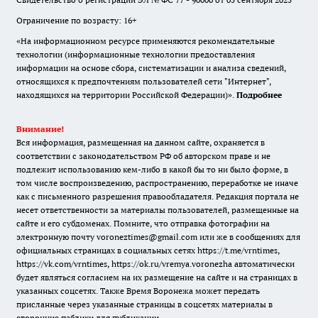
Ограничение по возрасту: 16+
«На информационном ресурсе применяются рекомендательные
технологии (информационные технологии предоставления
информации на основе сбора, систематизации и анализа сведений,
относящихся к предпочтениям пользователей сети "Интернет",
находящихся на территории Российской Федерации)».
Подробнее
Внимание!
Вся информация, размещенная на данном сайте, охраняется в
соответствии с законодательством РФ об авторском праве и не
подлежит использованию кем-либо в какой бы то ни было форме, в
том числе воспроизведению, распространению, переработке не иначе
как с письменного разрешения правообладателя. Редакция портала не
несет ответственности за материалы пользователей, размещенные на
сайте и его субдоменах. Помните, что отправка фотографии на
электронную почту voroneztimes@gmail.com или же в сообщениях для
официальных страницах в социальных сетях
https://t.me/vrntimes
,
https://vk.com/vrntimes
,
https://ok.ru/vremya.voronezha
автоматически
будет являться согласием на их размещение на сайте и на страницах в
указанных соцсетях. Также Время Воронежа может передать
присланные через указанные страницы в соцсетях материалы в
сторонние паблики для публикации.