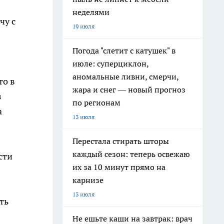
неделями
чу с
19 июля
Погода "слетит с катушек" в
июле: суперциклон,
аномальные ливни, смерчи,
то в
жара и снег — новый прогноз
з
по регионам
а
13 июля
Перестала стирать шторы
каждый сезон: теперь освежаю
сти
их за 10 минут прямо на
карнизе
13 июля
ть
Не ешьте каши на завтрак: врач