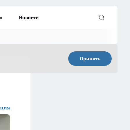
п
Новости
Принять
кция