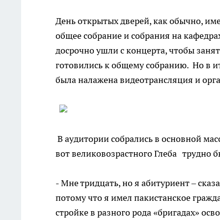
День открытых дверей, как обычно, име
общее собрание и собрания на кафедр
досрочно ушли с концерта, чтобы занят
готовились к общему собранию. Но в ит
была налажена видеотрансляция и орг
В аудитории собрались в основной масс
вот великовозрастного Глеба трудно бы
- Мне тридцать, но я абитуриент – сказ
потому что я имел пакистанское гражд
стройке в разного рода «бригадах» осв