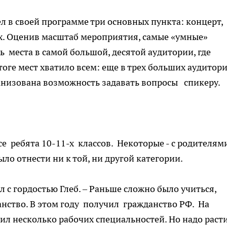
л в своей программе три основных пункта: концерт,
ах. Оценив масштаб мероприятия, самые «умные»
ь места в самой большой, десятой аудитории, где
оге мест хватило всем: еще в трех больших аудитор
анизована возможность задавать вопросы спикеру.
е ребята 10-11-х классов. Некоторые - с родителями
ло отнести ни к той, ни другой категории.
ал с гордостью Глеб. – Раньше сложно было учиться,
анство. В этом году получил гражданство РФ. На
оил несколько рабочих специальностей. Но надо расти