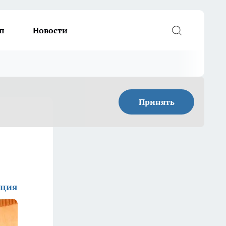
п
Новости
Принять
кция