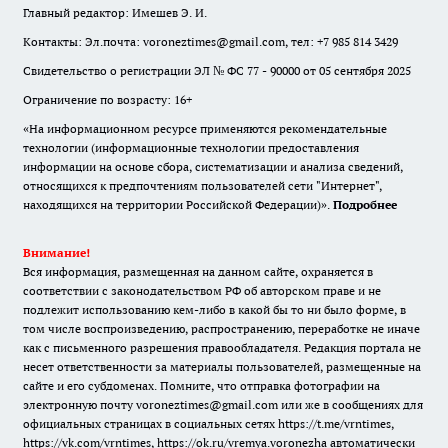
Главный редактор: Имешев Э. И.
Контакты: Эл.почта: voroneztimes@gmail.com, тел: +7 985 814 3429
Свидетельство о регистрации ЭЛ № ФС 77 - 90000 от 05 сентября 2025
Ограничение по возрасту: 16+
«На информационном ресурсе применяются рекомендательные
технологии (информационные технологии предоставления
информации на основе сбора, систематизации и анализа сведений,
относящихся к предпочтениям пользователей сети "Интернет",
находящихся на территории Российской Федерации)».
Подробнее
Внимание!
Вся информация, размещенная на данном сайте, охраняется в
соответствии с законодательством РФ об авторском праве и не
подлежит использованию кем-либо в какой бы то ни было форме, в
том числе воспроизведению, распространению, переработке не иначе
как с письменного разрешения правообладателя. Редакция портала не
несет ответственности за материалы пользователей, размещенные на
сайте и его субдоменах. Помните, что отправка фотографии на
электронную почту voroneztimes@gmail.com или же в сообщениях для
официальных страницах в социальных сетях
https://t.me/vrntimes
,
https://vk.com/vrntimes
,
https://ok.ru/vremya.voronezha
автоматически