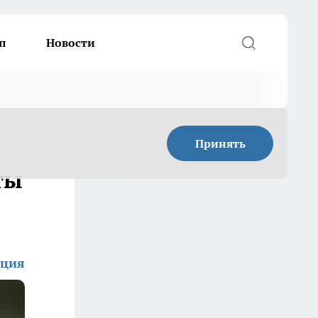
п
Новости
Принять
ты
кция