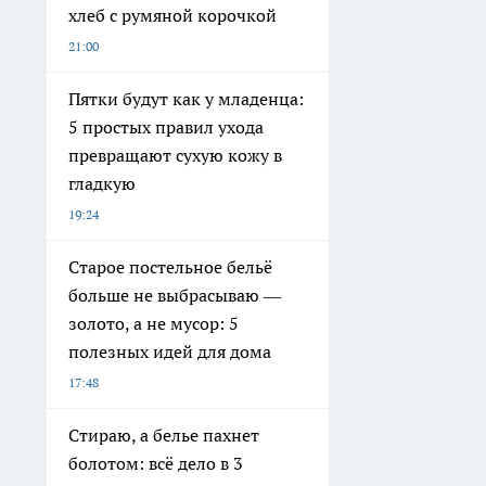
хлеб с румяной корочкой
21:00
Пятки будут как у младенца:
5 простых правил ухода
превращают сухую кожу в
гладкую
19:24
Старое постельное бельё
больше не выбрасываю —
золото, а не мусор: 5
полезных идей для дома
17:48
Стираю, а белье пахнет
болотом: всё дело в 3