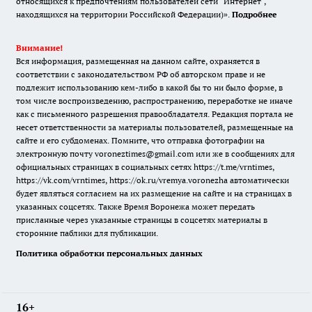
относящихся к предпочтениям пользователей сети "Интернет",
находящихся на территории Российской Федерации)».
Подробнее
Внимание!
Вся информация, размещенная на данном сайте, охраняется в
соответствии с законодательством РФ об авторском праве и не
подлежит использованию кем-либо в какой бы то ни было форме, в
том числе воспроизведению, распространению, переработке не иначе
как с письменного разрешения правообладателя. Редакция портала не
несет ответственности за материалы пользователей, размещенные на
сайте и его субдоменах. Помните, что отправка фотографии на
электронную почту voroneztimes@gmail.com или же в сообщениях для
официальных страницах в социальных сетях
https://t.me/vrntimes
,
https://vk.com/vrntimes
,
https://ok.ru/vremya.voronezha
автоматически
будет являться согласием на их размещение на сайте и на страницах в
указанных соцсетях. Также Время Воронежа может передать
присланные через указанные страницы в соцсетях материалы в
сторонние паблики для публикации.
Политика обработки персональных данных
16+