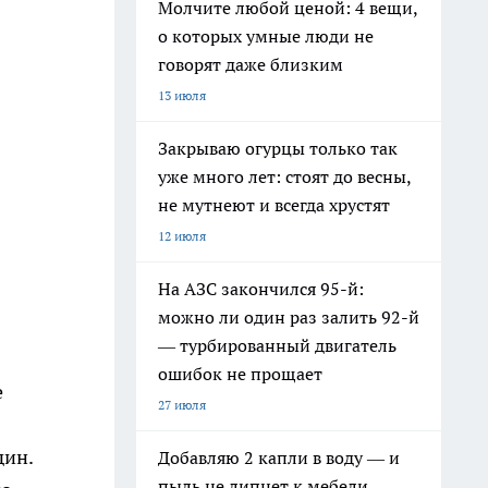
Молчите любой ценой: 4 вещи,
о которых умные люди не
говорят даже близким
13 июля
Закрываю огурцы только так
уже много лет: стоят до весны,
не мутнеют и всегда хрустят
12 июля
На АЗС закончился 95-й:
можно ли один раз залить 92-й
— турбированный двигатель
ошибок не прощает
е
27 июля
дин.
Добавляю 2 капли в воду — и
пыль не липнет к мебели