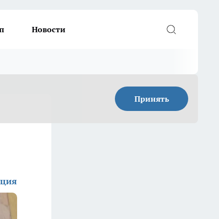
п
Новости
Принять
кция