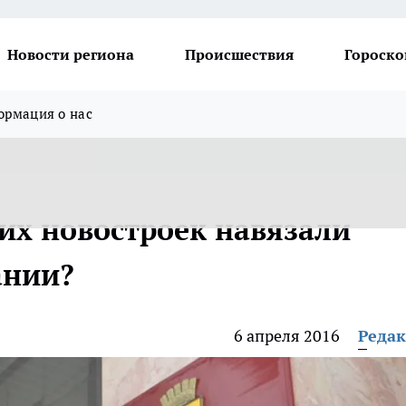
Новости региона
Происшествия
Гороско
рмация о нас
х новостроек навязали
ании?
6 апреля 2016
Реда