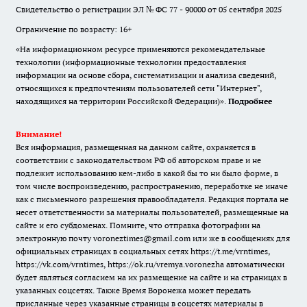
Свидетельство о регистрации ЭЛ № ФС 77 - 90000 от 05 сентября 2025
Ограничение по возрасту: 16+
«На информационном ресурсе применяются рекомендательные
технологии (информационные технологии предоставления
информации на основе сбора, систематизации и анализа сведений,
относящихся к предпочтениям пользователей сети "Интернет",
находящихся на территории Российской Федерации)».
Подробнее
Внимание!
Вся информация, размещенная на данном сайте, охраняется в
соответствии с законодательством РФ об авторском праве и не
подлежит использованию кем-либо в какой бы то ни было форме, в
том числе воспроизведению, распространению, переработке не иначе
как с письменного разрешения правообладателя. Редакция портала не
несет ответственности за материалы пользователей, размещенные на
сайте и его субдоменах. Помните, что отправка фотографии на
электронную почту voroneztimes@gmail.com или же в сообщениях для
официальных страницах в социальных сетях
https://t.me/vrntimes
,
https://vk.com/vrntimes
,
https://ok.ru/vremya.voronezha
автоматически
будет являться согласием на их размещение на сайте и на страницах в
указанных соцсетях. Также Время Воронежа может передать
присланные через указанные страницы в соцсетях материалы в