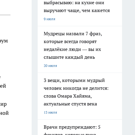
выбрасываю: на кухне они
выручают чаще, чем кажется
9 июля
Мудрецы назвали 7 фраз,
рум
которые всегда говорят
недалёкие люди — вы их
слышите каждый день
20 июля
е
3 вещи, которыми мудрый
рей
человек никогда не делится:
слова Омара Хайяма,
мир
актуальные спустя века
нной
13 июля
Врачи предупреждают: 5
фруктов, которые тихо