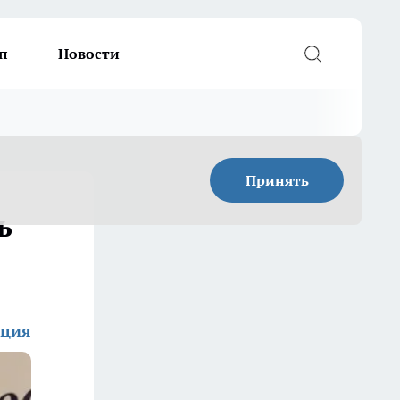
п
Новости
Принять
ь
кция