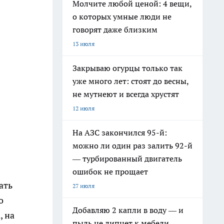
Молчите любой ценой: 4 вещи,
о которых умные люди не
говорят даже близким
13 июля
Закрываю огурцы только так
уже много лет: стоят до весны,
не мутнеют и всегда хрустят
12 июля
На АЗС закончился 95-й:
можно ли один раз залить 92-й
— турбированный двигатель
ошибок не прощает
ать
27 июля
о
Добавляю 2 капли в воду — и
, на
пыль не липнет к мебели