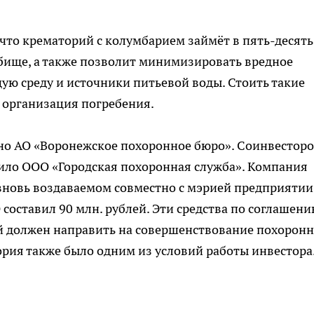
что крематорий с колумбарием займёт в пять-десять
бище, а также позволит минимизировать вредное
ю среду и источники питьевой воды. Стоить такие
м организация погребения.
но АО «Воронежское похоронное бюро». Соинвестор
ило ООО «Городская похоронная служба». Компания
 вновь воздаваемом совместно с мэрией предприятии
 составил 90 млн. рублей. Эти средства по соглашен
й должен направить на совершенствование похорон
рия также было одним из условий работы инвестора