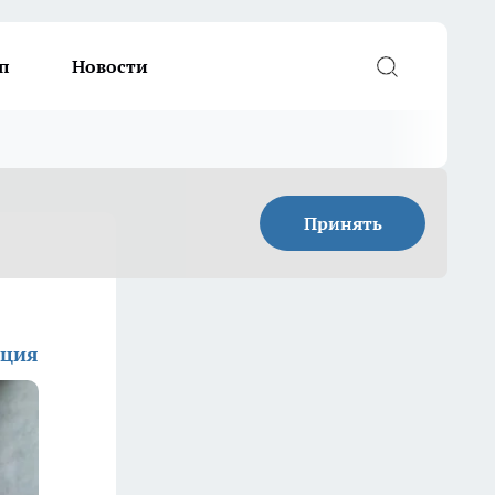
п
Новости
Принять
кция