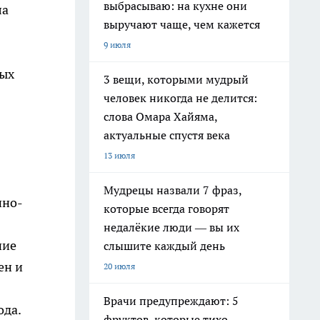
выбрасываю: на кухне они
ла
выручают чаще, чем кажется
9 июля
ных
3 вещи, которыми мудрый
человек никогда не делится:
слова Омара Хайяма,
актуальные спустя века
13 июля
Мудрецы назвали 7 фраз,
нно-
которые всегда говорят
недалёкие люди — вы их
ние
слышите каждый день
ен и
20 июля
Врачи предупреждают: 5
ода.
фруктов, которые тихо