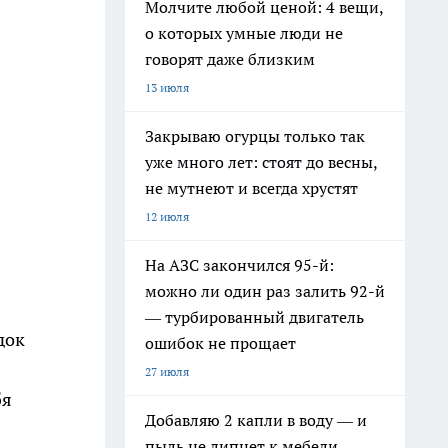
Молчите любой ценой: 4 вещи,
о которых умные люди не
говорят даже близким
13 июля
Закрываю огурцы только так
уже много лет: стоят до весны,
не мутнеют и всегда хрустят
12 июля
На АЗС закончился 95-й:
можно ли один раз залить 92-й
— турбированный двигатель
док
ошибок не прощает
27 июля
бя
Добавляю 2 капли в воду — и
пыль не липнет к мебели