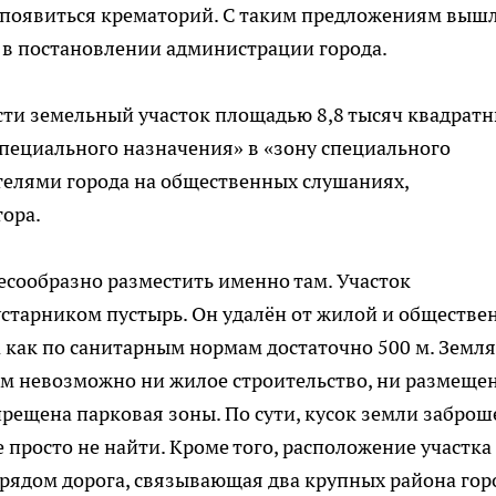
 появиться крематорий. С таким предложениям выш
 в постановлении администрации города.
сти земельный участок площадью 8,8 тысяч квадрат
пециального назначения» в «зону специального
ителями города на общественных слушаниях,
тора.
есообразно разместить именно там. Участок
старником пустырь. Он удалён от жилой и обществе
а как по санитарным нормам достаточно 500 м. Земля
ым невозможно ни жилое строительство, ни размеще
прещена парковая зоны. По сути, кусок земли заброш
 просто не найти. Кроме того, расположение участка
 рядом дорога, связывающая два крупных района гор