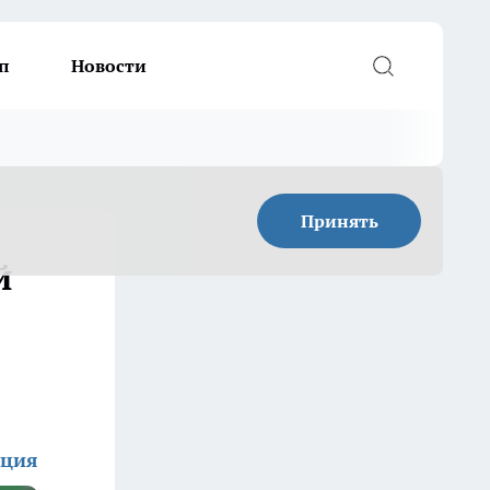
п
Новости
Принять
й
кция