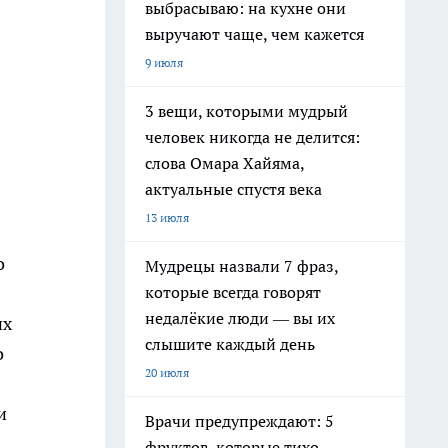
выбрасываю: на кухне они
выручают чаще, чем кажется
9 июля
3 вещи, которыми мудрый
человек никогда не делится:
слова Омара Хайяма,
актуальные спустя века
13 июля
о
Мудрецы назвали 7 фраз,
которые всегда говорят
недалёкие люди — вы их
их
слышите каждый день
о
20 июля
и
Врачи предупреждают: 5
фруктов, которые тихо