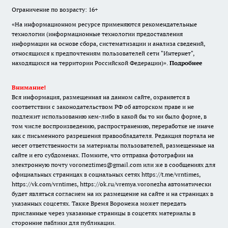
Ограничение по возрасту: 16+
«На информационном ресурсе применяются рекомендательные
технологии (информационные технологии предоставления
информации на основе сбора, систематизации и анализа сведений,
относящихся к предпочтениям пользователей сети "Интернет",
находящихся на территории Российской Федерации)».
Подробнее
Внимание!
Вся информация, размещенная на данном сайте, охраняется в
соответствии с законодательством РФ об авторском праве и не
подлежит использованию кем-либо в какой бы то ни было форме, в
том числе воспроизведению, распространению, переработке не иначе
как с письменного разрешения правообладателя. Редакция портала не
несет ответственности за материалы пользователей, размещенные на
сайте и его субдоменах. Помните, что отправка фотографии на
электронную почту voroneztimes@gmail.com или же в сообщениях для
официальных страницах в социальных сетях
https://t.me/vrntimes
,
https://vk.com/vrntimes
,
https://ok.ru/vremya.voronezha
автоматически
будет являться согласием на их размещение на сайте и на страницах в
указанных соцсетях. Также Время Воронежа может передать
присланные через указанные страницы в соцсетях материалы в
сторонние паблики для публикации.