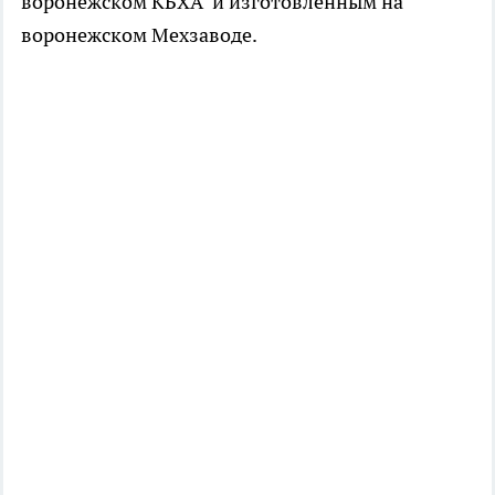
воронежском КБХА и изготовленным на
воронежском Мехзаводе.