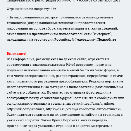
Свидетельство о регистрации ЭЛ № ФС 77 - 90000 от 05 сентября 2025
Ограничение по возрасту: 16+
«На информационном ресурсе применяются рекомендательные
технологии (информационные технологии предоставления
информации на основе сбора, систематизации и анализа сведений,
относящихся к предпочтениям пользователей сети "Интернет",
находящихся на территории Российской Федерации)».
Подробнее
Внимание!
Вся информация, размещенная на данном сайте, охраняется в
соответствии с законодательством РФ об авторском праве и не
подлежит использованию кем-либо в какой бы то ни было форме, в
том числе воспроизведению, распространению, переработке не иначе
как с письменного разрешения правообладателя. Редакция портала не
несет ответственности за материалы пользователей, размещенные на
сайте и его субдоменах. Помните, что отправка фотографии на
электронную почту voroneztimes@gmail.com или же в сообщениях для
официальных страницах в социальных сетях
https://t.me/vrntimes
,
https://vk.com/vrntimes
,
https://ok.ru/vremya.voronezha
автоматически
будет являться согласием на их размещение на сайте и на страницах в
указанных соцсетях. Также Время Воронежа может передать
присланные через указанные страницы в соцсетях материалы в