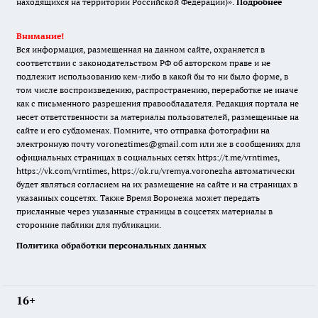
находящихся на территории Российской Федерации)».
Подробнее
Внимание!
Вся информация, размещенная на данном сайте, охраняется в
соответствии с законодательством РФ об авторском праве и не
подлежит использованию кем-либо в какой бы то ни было форме, в
том числе воспроизведению, распространению, переработке не иначе
как с письменного разрешения правообладателя. Редакция портала не
несет ответственности за материалы пользователей, размещенные на
сайте и его субдоменах. Помните, что отправка фотографии на
электронную почту voroneztimes@gmail.com или же в сообщениях для
официальных страницах в социальных сетях
https://t.me/vrntimes
,
https://vk.com/vrntimes
,
https://ok.ru/vremya.voronezha
автоматически
будет являться согласием на их размещение на сайте и на страницах в
указанных соцсетях. Также Время Воронежа может передать
присланные через указанные страницы в соцсетях материалы в
сторонние паблики для публикации.
Политика обработки персональных данных
16+