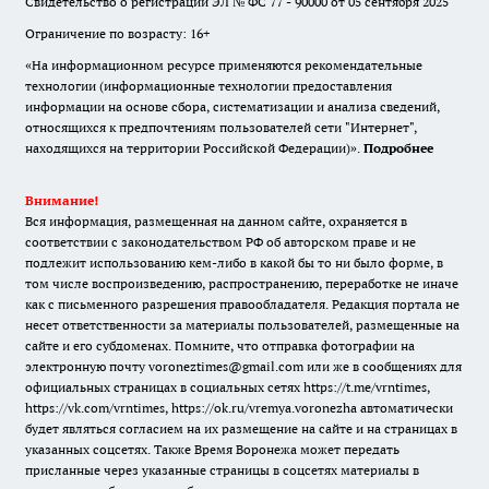
Свидетельство о регистрации ЭЛ № ФС 77 - 90000 от 05 сентября 2025
Ограничение по возрасту: 16+
«На информационном ресурсе применяются рекомендательные
технологии (информационные технологии предоставления
информации на основе сбора, систематизации и анализа сведений,
относящихся к предпочтениям пользователей сети "Интернет",
находящихся на территории Российской Федерации)».
Подробнее
Внимание!
Вся информация, размещенная на данном сайте, охраняется в
соответствии с законодательством РФ об авторском праве и не
подлежит использованию кем-либо в какой бы то ни было форме, в
том числе воспроизведению, распространению, переработке не иначе
как с письменного разрешения правообладателя. Редакция портала не
несет ответственности за материалы пользователей, размещенные на
сайте и его субдоменах. Помните, что отправка фотографии на
электронную почту voroneztimes@gmail.com или же в сообщениях для
официальных страницах в социальных сетях
https://t.me/vrntimes
,
https://vk.com/vrntimes
,
https://ok.ru/vremya.voronezha
автоматически
будет являться согласием на их размещение на сайте и на страницах в
указанных соцсетях. Также Время Воронежа может передать
присланные через указанные страницы в соцсетях материалы в