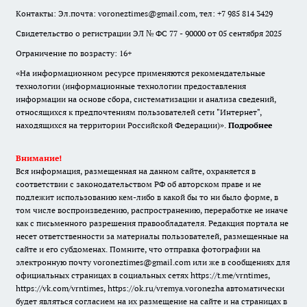
Контакты: Эл.почта: voroneztimes@gmail.com, тел: +7 985 814 3429
Свидетельство о регистрации ЭЛ № ФС 77 - 90000 от 05 сентября 2025
Ограничение по возрасту: 16+
«На информационном ресурсе применяются рекомендательные
технологии (информационные технологии предоставления
информации на основе сбора, систематизации и анализа сведений,
относящихся к предпочтениям пользователей сети "Интернет",
находящихся на территории Российской Федерации)».
Подробнее
Внимание!
Вся информация, размещенная на данном сайте, охраняется в
соответствии с законодательством РФ об авторском праве и не
подлежит использованию кем-либо в какой бы то ни было форме, в
том числе воспроизведению, распространению, переработке не иначе
как с письменного разрешения правообладателя. Редакция портала не
несет ответственности за материалы пользователей, размещенные на
сайте и его субдоменах. Помните, что отправка фотографии на
электронную почту voroneztimes@gmail.com или же в сообщениях для
официальных страницах в социальных сетях
https://t.me/vrntimes
,
https://vk.com/vrntimes
,
https://ok.ru/vremya.voronezha
автоматически
будет являться согласием на их размещение на сайте и на страницах в