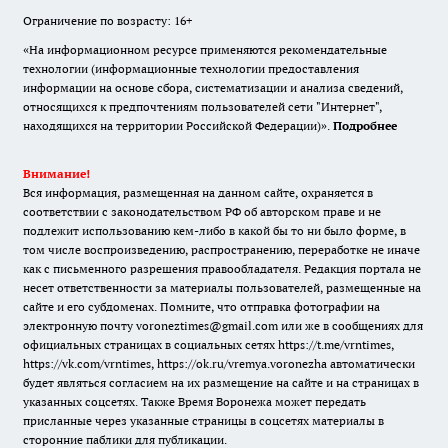
Ограничение по возрасту: 16+
«На информационном ресурсе применяются рекомендательные
технологии (информационные технологии предоставления
информации на основе сбора, систематизации и анализа сведений,
относящихся к предпочтениям пользователей сети "Интернет",
находящихся на территории Российской Федерации)».
Подробнее
Внимание!
Вся информация, размещенная на данном сайте, охраняется в
соответствии с законодательством РФ об авторском праве и не
подлежит использованию кем-либо в какой бы то ни было форме, в
том числе воспроизведению, распространению, переработке не иначе
как с письменного разрешения правообладателя. Редакция портала не
несет ответственности за материалы пользователей, размещенные на
сайте и его субдоменах. Помните, что отправка фотографии на
электронную почту voroneztimes@gmail.com или же в сообщениях для
официальных страницах в социальных сетях
https://t.me/vrntimes
,
https://vk.com/vrntimes
,
https://ok.ru/vremya.voronezha
автоматически
будет являться согласием на их размещение на сайте и на страницах в
указанных соцсетях. Также Время Воронежа может передать
присланные через указанные страницы в соцсетях материалы в
сторонние паблики для публикации.