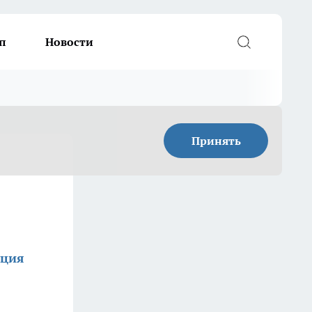
п
Новости
Принять
кция