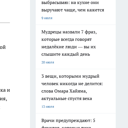
выбрасываю: на кухне они
выручают чаще, чем кажется
9 июля
Мудрецы назвали 7 фраз,
которые всегда говорят
недалёкие люди — вы их
вой
слышите каждый день
20 июля
3 вещи, которыми мудрый
человек никогда не делится:
ка и
слова Омара Хайяма,
ия,
актуальные спустя века
м
13 июля
Врачи предупреждают: 5
фруктов, которые тихо