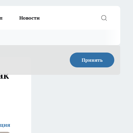
п
Новости
Принять
ак
кция