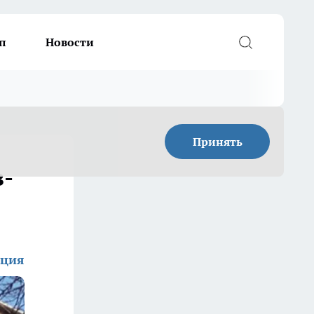
п
Новости
Принять
з-
кция