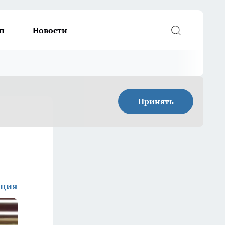
п
Новости
Принять
кция