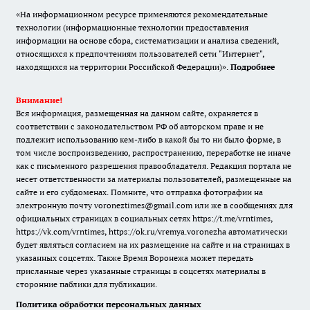
«На информационном ресурсе применяются рекомендательные
технологии (информационные технологии предоставления
информации на основе сбора, систематизации и анализа сведений,
относящихся к предпочтениям пользователей сети "Интернет",
находящихся на территории Российской Федерации)».
Подробнее
Внимание!
Вся информация, размещенная на данном сайте, охраняется в
соответствии с законодательством РФ об авторском праве и не
подлежит использованию кем-либо в какой бы то ни было форме, в
том числе воспроизведению, распространению, переработке не иначе
как с письменного разрешения правообладателя. Редакция портала не
несет ответственности за материалы пользователей, размещенные на
сайте и его субдоменах. Помните, что отправка фотографии на
электронную почту voroneztimes@gmail.com или же в сообщениях для
официальных страницах в социальных сетях
https://t.me/vrntimes
,
https://vk.com/vrntimes
,
https://ok.ru/vremya.voronezha
автоматически
будет являться согласием на их размещение на сайте и на страницах в
указанных соцсетях. Также Время Воронежа может передать
присланные через указанные страницы в соцсетях материалы в
сторонние паблики для публикации.
Политика обработки персональных данных