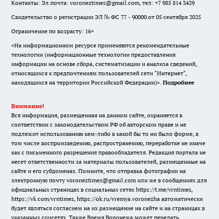
Контакты: Эл.почта: voroneztimes@gmail.com, тел: +7 985 814 3429
Свидетельство о регистрации ЭЛ № ФС 77 - 90000 от 05 сентября 2025
Ограничение по возрасту: 16+
«На информационном ресурсе применяются рекомендательные
технологии (информационные технологии предоставления
информации на основе сбора, систематизации и анализа сведений,
относящихся к предпочтениям пользователей сети "Интернет",
находящихся на территории Российской Федерации)».
Подробнее
Внимание!
Вся информация, размещенная на данном сайте, охраняется в
соответствии с законодательством РФ об авторском праве и не
подлежит использованию кем-либо в какой бы то ни было форме, в
том числе воспроизведению, распространению, переработке не иначе
как с письменного разрешения правообладателя. Редакция портала не
несет ответственности за материалы пользователей, размещенные на
сайте и его субдоменах. Помните, что отправка фотографии на
электронную почту voroneztimes@gmail.com или же в сообщениях для
официальных страницах в социальных сетях
https://t.me/vrntimes
,
https://vk.com/vrntimes
,
https://ok.ru/vremya.voronezha
автоматически
будет являться согласием на их размещение на сайте и на страницах в
указанных соцсетях. Также Время Воронежа может передать