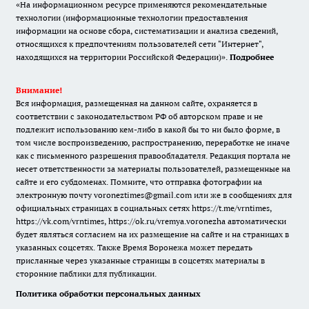
«На информационном ресурсе применяются рекомендательные
технологии (информационные технологии предоставления
информации на основе сбора, систематизации и анализа сведений,
относящихся к предпочтениям пользователей сети "Интернет",
находящихся на территории Российской Федерации)».
Подробнее
Внимание!
Вся информация, размещенная на данном сайте, охраняется в
соответствии с законодательством РФ об авторском праве и не
подлежит использованию кем-либо в какой бы то ни было форме, в
том числе воспроизведению, распространению, переработке не иначе
как с письменного разрешения правообладателя. Редакция портала не
несет ответственности за материалы пользователей, размещенные на
сайте и его субдоменах. Помните, что отправка фотографии на
электронную почту voroneztimes@gmail.com или же в сообщениях для
официальных страницах в социальных сетях
https://t.me/vrntimes
,
https://vk.com/vrntimes
,
https://ok.ru/vremya.voronezha
автоматически
будет являться согласием на их размещение на сайте и на страницах в
указанных соцсетях. Также Время Воронежа может передать
присланные через указанные страницы в соцсетях материалы в
сторонние паблики для публикации.
Политика обработки персональных данных