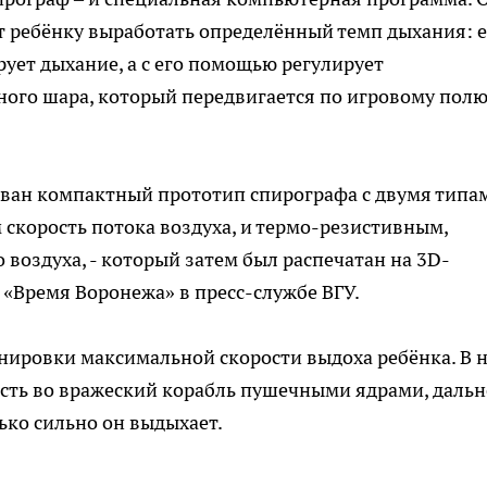
ет ребёнку выработать определённый темп дыхания: е
рует дыхание, а с его помощью регулирует
ого шара, который передвигается по игровому полю
ован компактный прототип спирографа с двумя типа
скорость потока воздуха, и термо-резистивным,
оздуха, - который затем был распечатан на 3D-
е «Время Воронежа» в пресс-службе ВГУ.
енировки максимальной скорости выдоха ребёнка. В 
сть во вражеский корабль пушечными ядрами, дальн
лько сильно он выдыхает.