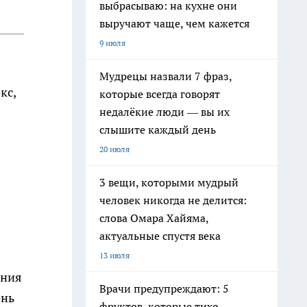
выбрасываю: на кухне они
выручают чаще, чем кажется
9 июля
Мудрецы назвали 7 фраз,
кс,
которые всегда говорят
недалёкие люди — вы их
слышите каждый день
20 июля
3 вещи, которыми мудрый
человек никогда не делится:
слова Омара Хайяма,
актуальные спустя века
13 июля
ания
Врачи предупреждают: 5
ень
фруктов, которые тихо