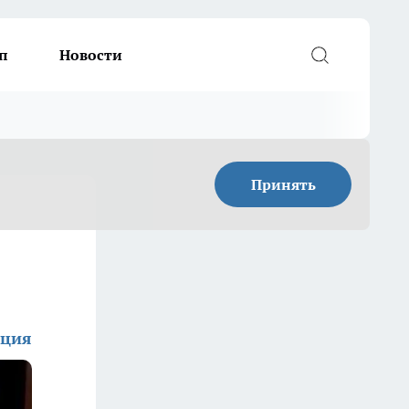
п
Новости
Принять
кция