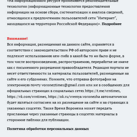
«На информационном ресурсе применяются рекомендательные
технологии (информационные технологии предоставления
информации на основе сбора, систематизации и анализа сведений,
относящихся к предпочтениям пользователей сети "Интернет",
находящихся на территории Российской Федерации)».
Подробнее
Внимание!
Вся информация, размещенная на данном сайте, охраняется в
соответствии с законодательством РФ об авторском праве и не
подлежит использованию кем-либо в какой бы то ни было форме, в
том числе воспроизведению, распространению, переработке не иначе
как с письменного разрешения правообладателя. Редакция портала не
несет ответственности за материалы пользователей, размещенные на
сайте и его субдоменах. Помните, что отправка фотографии на
электронную почту voroneztimes@gmail.com или же в сообщениях для
официальных страницах в социальных сетях
https://t.me/vrntimes
,
https://vk.com/vrntimes
,
https://ok.ru/vremya.voronezha
автоматически
будет являться согласием на их размещение на сайте и на страницах в
указанных соцсетях. Также Время Воронежа может передать
присланные через указанные страницы в соцсетях материалы в
сторонние паблики для публикации.
Политика обработки персональных данных